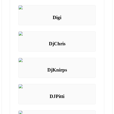
Digi
DjChris
DjKnirps
DJPitti